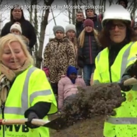
Spadtag för tillbyggnad av Mössebergsskolan