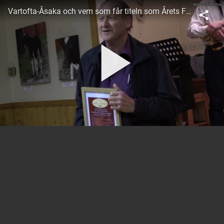
Vartofta-Åsaka och vem som får titeln som Årets Falbygdssocken