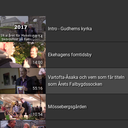
Intro - Gudhems kyrka
08:14
Ekehagens forntidsby
14:00
Vartofta-Åsaka och vem som får titeln
som Årets Falbygdssocken
55:16
Mössebergsgården
10:54