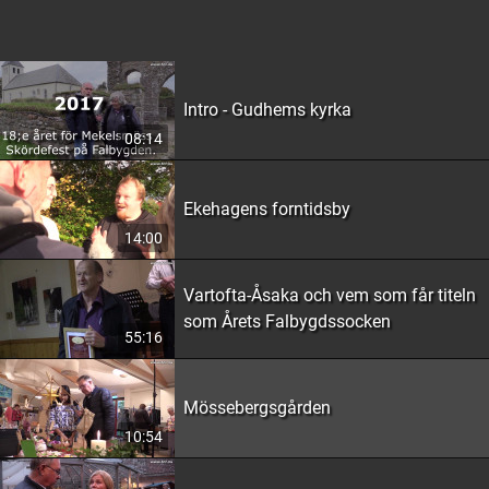
Intro - Gudhems kyrka
08:14
Ekehagens forntidsby
14:00
Vartofta-Åsaka och vem som får titeln
som Årets Falbygdssocken
55:16
Mössebergsgården
10:54