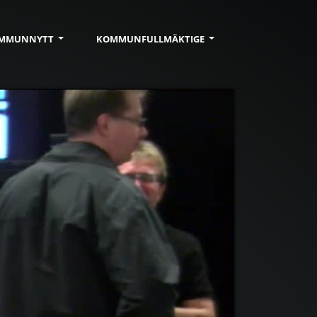
MMUN
NYTT
KOMMUN
FULLMÄKTIGE