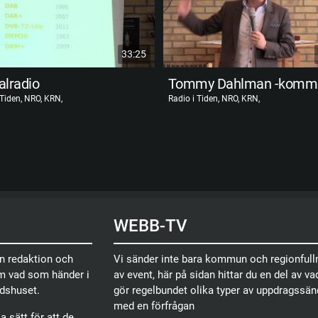
33:25
alradio
 Tiden, NRO, KRN,
Radio i Tiden, NRO, KRN,
WEBB-TV
en redaktion och
Vi sänder inte bara kommun och regionfullm
om vad som händer i
av event, här på sidan hittar du en del av vad
dshuset.
gör regelbundet olika typer av uppdragssä
med en förfrågan
 sätt för att de