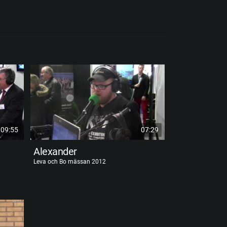
09:55
07:29
Alexander
Göran Pers
Leva och Bo mässan 2012
Leva och Bo mäss