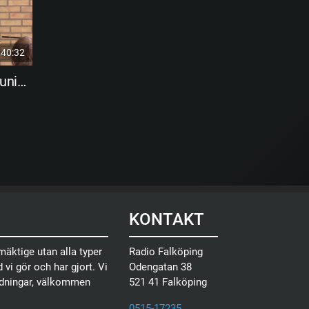
40:32
Tommy Dahlman -kommunikatör-
KONTAKT
äktige utan alla typer
Radio Falköping
 vi gör och har gjort. Vi
Odengatan 38
ndningar, välkommen
521 41 Falköping
0515-17235