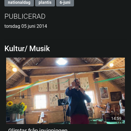
nationaldag
plantis
6-juni
PUBLICERAD
torsdag 05 juni 2014
Kultur/ Musik
14:59
Glimtar från invigningen