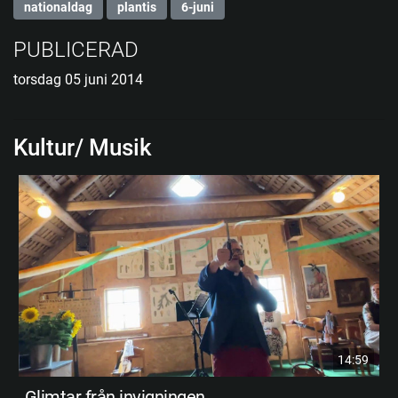
nationaldag
plantis
6-juni
PUBLICERAD
torsdag 05 juni 2014
Kultur/ Musik
14:59
Glimtar från invigningen