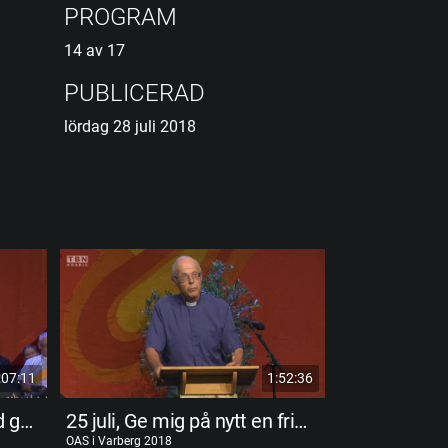
PROGRAM
14 av 17
PUBLICERAD
lördag 28 juli 2018
:07:11
1:52:36
Predikan 24 juli, Guds Ord gör vad det säger, och säger vad det gör. Magnus Persson
25 juli, Ge mig på nytt en frimodig ande - om förnyelse av förnyelsen. Fredrik Brosché
OAS i Varberg 2018
OAS i Varberg 201