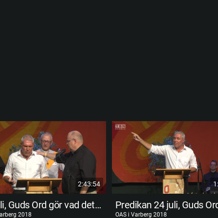
2:43:54
1
24 juli, Guds Ord gör vad det säger, och säger vad det gör. Magnus Persson
Varberg 2018
OAS i Varberg 2018