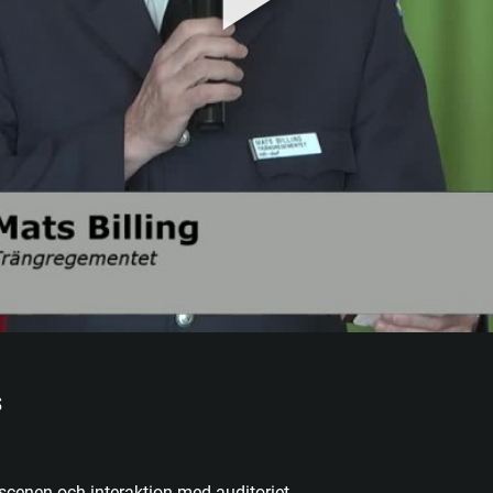
s
cenen och interaktion med auditoriet.