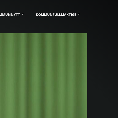
MMUN
NYTT
KOMMUN
FULLMÄKTIGE