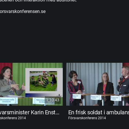
orsvarskonferensen.se
1:10:43
Försvarsminister Karin Enström (M)
En frisk soldat i ambulan
rskonferens 2014
Försvarskonferens 2014