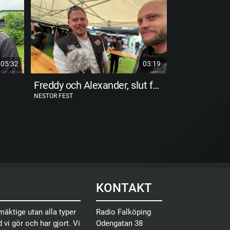
05:32
03:19
Freddy och Alexander, slut för Fredag
The Gems
NESTOR FEST
NESTOR FEST
KONTAKT
äktige utan alla typer
Radio Falköping
 vi gör och har gjort. Vi
Odengatan 38