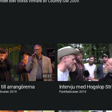
Bandet blev också vinnare av Country-SM 2009.
03:27
 till arrangörerna
tivalen 2019
Parkfestivalen 2019