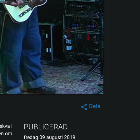
Dela
PUBLICERAD
skva i
men om
fredag 09 augusti 2019