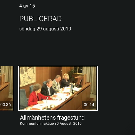
4 av 15
PUBLICERAD
söndag 29 augusti 2010
00:36
00:14
Allmänhetens frågestund
Kommunfullmäktige 30 Augusti 2010
Kommunfullmäktig