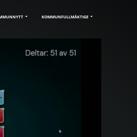
MMUN
NYTT
KOMMUN
FULLMÄKTIGE