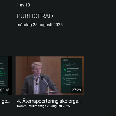
1 av 13
PUBLICERAD
måndag 25 augusti 2025
02:18
27:29
3. Återrapportering intern god man/förmyndare
4. Återrapportering skolorganisation 2017
Kommunfullmäktige 25 augusti 2025
Kommunfullmäktig