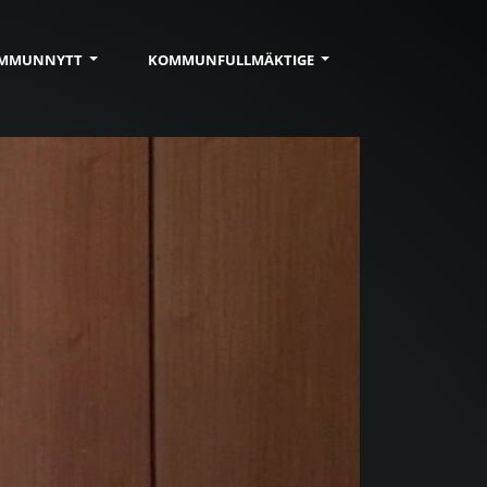
MMUN
NYTT
KOMMUN
FULLMÄKTIGE