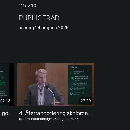
12 av 13
PUBLICERAD
söndag 24 augusti 2025
02:18
27:29
3. Återrapportering intern god man/förmyndare
4. Återrapportering skolorganisation 2017
Kommunfullmäktige 25 augusti 2025
Kommunfullmäktig