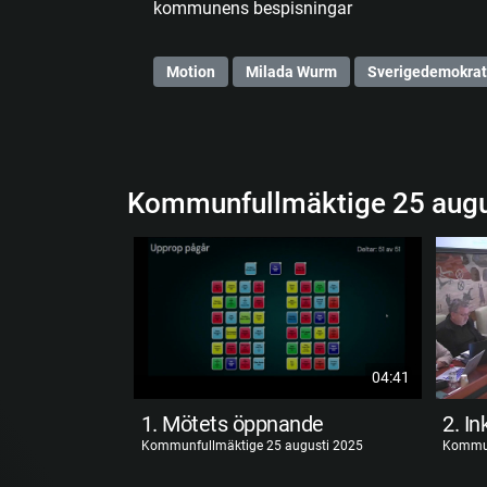
kommunens bespisningar
Motion
Milada Wurm
Sverigedemokrat
Kommunfullmäktige 25 augu
04:41
1. Mötets öppnande
Kommunfullmäktige 25 augusti 2025
Kommun