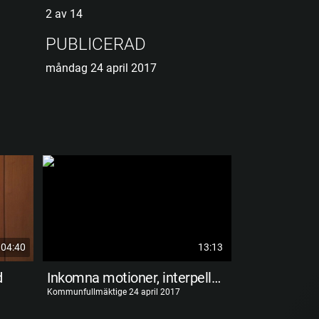
2 av 14
PUBLICERAD
måndag 24 april 2017
04:40
13:13
d
Inkomna motioner, interpellationer och frågor
Kommunfullmäktige 24 april 2017
Kommunfullmäktige