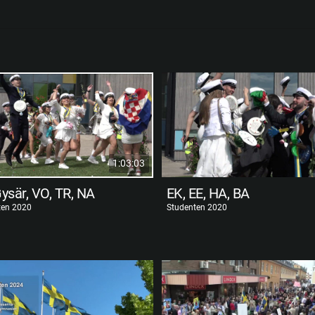
1:03:03
Gysär, VO, TR, NA
EK, EE, HA, BA
ten 2020
Studenten 2020