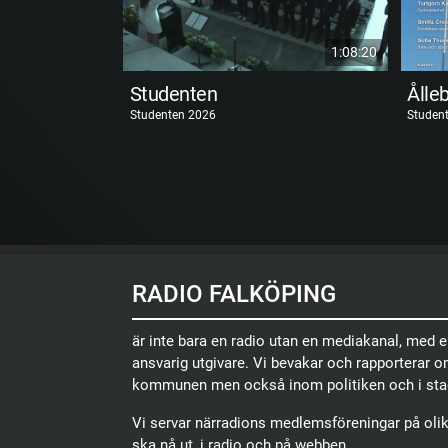
1:08:20
Studenten
Ålle
Studenten 2026
Studen
RADIO FALKÖPING
är inte bara en radio utan en mediakanal, med 
ansvarig utgivare. Vi bevakar och rapporterar 
kommunen men också inom politiken och i sta
Vi servar närradions medlemsföreningar på olika
ska nå ut, i radio och på webben.