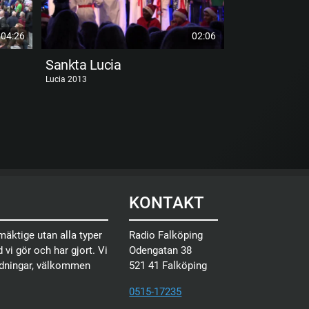
04:26
02:06
Sankta Lucia
Lucia 2013
Studenten 2014
KONTAKT
äktige utan alla typer
Radio Falköping
 vi gör och har gjort. Vi
Odengatan 38
ndningar, välkommen
521 41 Falköping
0515-17235