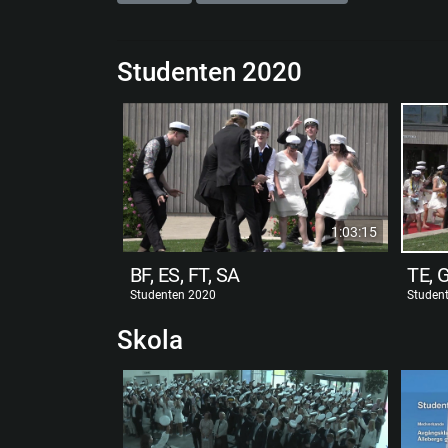
Studenten 2020
1:03:15
BF, ES, FT, SA
TE, 
Studenten 2020
Studen
Skola