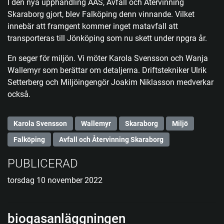
I den nya upphandling AÅS, Avfall och Återvinning
Skaraborg gjort, blev Falköping denn vinnande. Vilket
innebär att framgent kommer inget matavfall att
transporteras till Jönköping som nu skett under npgra år.
En seger för miljön. Vi möter Karola Svensson och Wanja
Wallemyr som berättar om detaljerna. Driftstekniker Ulrik
Setterberg och Miljöingengör Joakim Niklasson medverkar
också.
Karola Svensson
Wallemyr
Skaraborg
Miljö
Falköping
Avfall och Återvinning Skaraborg
PUBLICERAD
torsdag 10 november 2022
biogasanläggningen