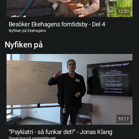
12:30
Besöker Ekehagens forntidsby - Del 4
Nyfiken på Ekehagens
Nyfiken på
53:17
”Psykiatri - så funkar det!” - Jonas Klang
Öppet hus på psykiatrihuset