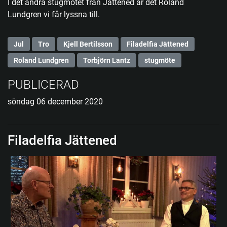
I det andra stugmötet från Jättened är det Roland
Lundgren vi får lyssna till.
Jul
Tro
Kjell Bertilsson
Filadelfia Jättened
Roland Lundgren
Torbjörn Lantz
stugmöte
PUBLICERAD
söndag 06 december 2020
Filadelfia Jättened