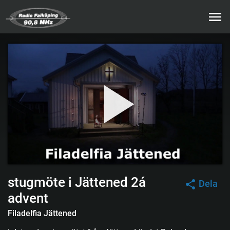
stugmöte i Jättened 2á
Dela
advent
Filadelfia Jättened