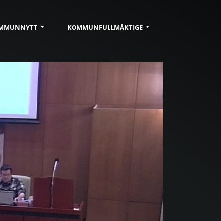
MMUN
NYTT
KOMMUN
FULLMÄKTIGE