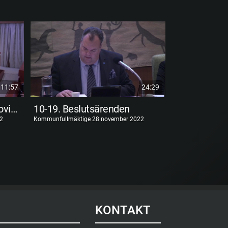
11:57
24:29
3-9. Delårsrapporter, Redovisning av kommunalt partistöd
10-19. Beslutsärenden
2
Kommunfullmäktige 28 november 2022
Kommunfullmäktig
KONTAKT