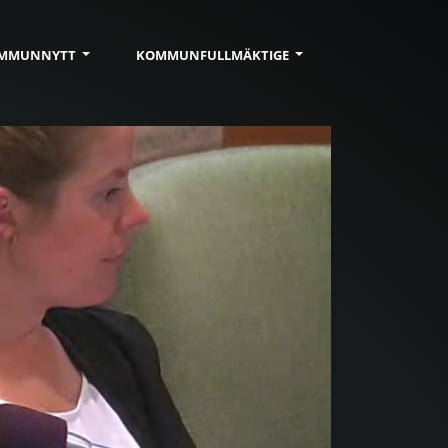
MMUN
NYTT
KOMMUN
FULLMÄKTIGE