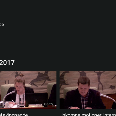
de
 2017
06:52
ts öppnande