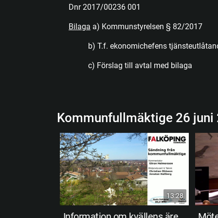
Dnr 2017/00236 001
Bilaga
a) Kommunstyrelsen § 82/2017
b) T.f. ekonomichefens tjänsteutlåtan
c) Förslag till avtal med bilaga
Kommunfullmäktige 26 juni
13:28
Information om kvällens ärenden
Möte