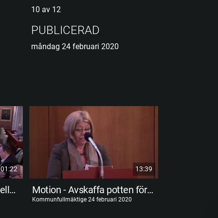
10 av 12
PUBLICERAD
måndag 24 februari 2020
01:22
13:39
Inkomna motioner, interpellationer och frågor
Motion - Avskaffa potten för konstnärlig gestaltning samt undersök icke skattefinansierad konst
Kommunfullmäktige 24 februari 2020
Kommunfullmäktige