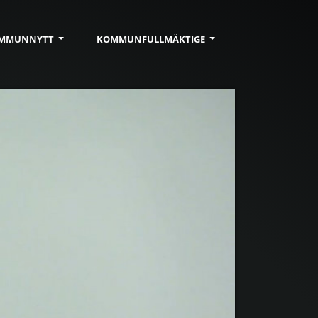
MMUN
NYTT
KOMMUN
FULLMÄKTIGE