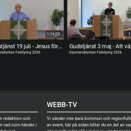
1:16:00
1
Gudstjänst 19 juli - Jesus förhärligad
iakyrkan Falköping 2026
Equmeniakyrkan Falköping 2026
WEBB-TV
en redaktion och
Vi sänder inte bara kommun och regionfullm
om vad som händer i
av event, här på sidan hittar du en del av vad