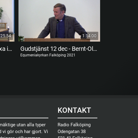
:25:54
1:14:00
Gudstjänst 3 maj - Att växa i tro
Gudstjänst 12 dec - Bernt-Olof Jonasson
Gudstjänst 5
Equmeniakyrkan Falköping 2021
Equmeniakyrkan F
KONTAKT
äktige utan alla typer
Radio Falköping
 vi gör och har gjort. Vi
Odengatan 38