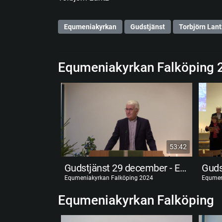
Equmeniakyrkan
Gudstjänst
Torbjörn Lant
Equmeniakyrkan Falköping 
53:42
Gudstjänst 29 december - Efter Jul
Equmeniakyrkan Falköping 2024
Equmen
Equmeniakyrkan Falköping