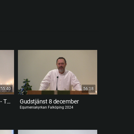
55:40
56:18
Gudstjänst 15 december - Torbjörn Lantz
Gudstjänst 8 december
Equmeniakyrkan Falköping 2024
Equmeniakyrkan F