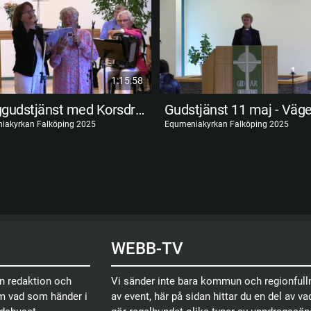
1:15:58
Sånggudstjänst med Korsdraget
iakyrkan Falköping 2025
Equmeniakyrkan Falköping 2025
WEBB-TV
en redaktion och
Vi sänder inte bara kommun och regionfullm
om vad som händer i
av event, här på sidan hittar du en del av vad