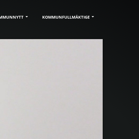
MMUN
NYTT
KOMMUN
FULLMÄKTIGE