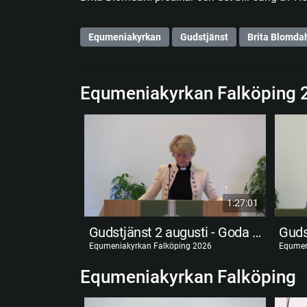
Equmeniakyrkan
Gudstjänst
Brita Blomda
Equmeniakyrkan Falköping 
1:27:01
Gudstjänst 2 augusti - Goda förvaltare
Equmeniakyrkan Falköping 2026
Equmen
Equmeniakyrkan Falköping