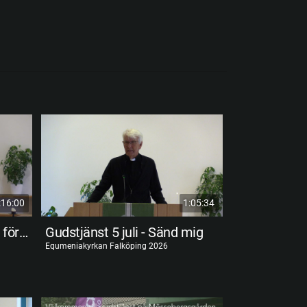
:16:00
1:05:34
Gudstjänst 19 juli - Jesus förhärligad
Gudstjänst 5 juli - Sänd mig
Equmeniakyrkan Falköping 2026
Equmeniakyrkan F