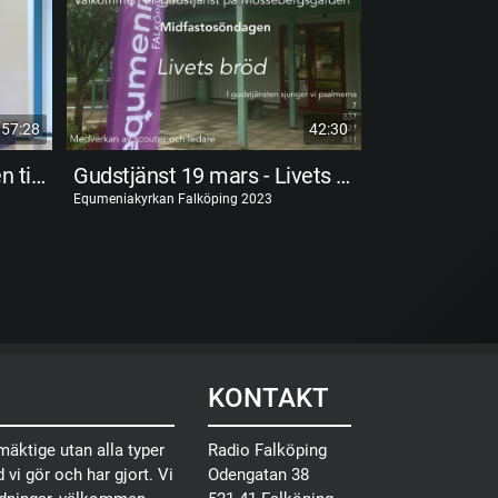
57:28
42:30
Gudstjänst 11 maj - Vägen till livet
Gudstjänst 19 mars - Livets bröd
Equmeniakyrkan Falköping 2023
Equmeniakyrkan F
KONTAKT
äktige utan alla typer
Radio Falköping
 vi gör och har gjort. Vi
Odengatan 38