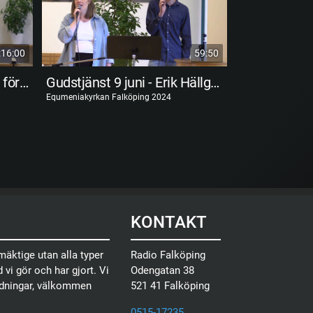
:16:00
59:50
Gudstjänst 19 juli - Jesus förhärligad
Gudstjänst 9 juni - Erik Hällgren
Equmeniakyrkan Falköping 2024
Equmeniakyrkan F
KONTAKT
äktige utan alla typer
Radio Falköping
 vi gör och har gjort. Vi
Odengatan 38
ndningar, välkommen
521 41 Falköping
0515-17235