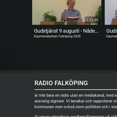
1:22:40
Gudstjänst 9 augusti - Nådens gåvor
Equmeniakyrkan Falköping 2026
Equmen
RADIO FALKÖPING
är inte bara en radio utan en mediakanal, med 
ansvarig utgivare. Vi bevakar och rapporterar 
kommunen men också inom politiken och i sta
Vi servar närradions medlemsföreningar på olika