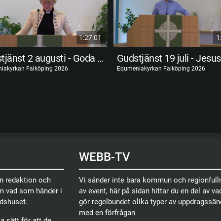
1:27:01
1
Gudstjänst 2 augusti - Goda förvaltare
iakyrkan Falköping 2026
Equmeniakyrkan Falköping 2026
WEBB-TV
en redaktion och
Vi sänder inte bara kommun och regionfullm
om vad som händer i
av event, här på sidan hittar du en del av vad
dshuset.
gör regelbundet olika typer av uppdragssä
med en förfrågan
 sätt för att de