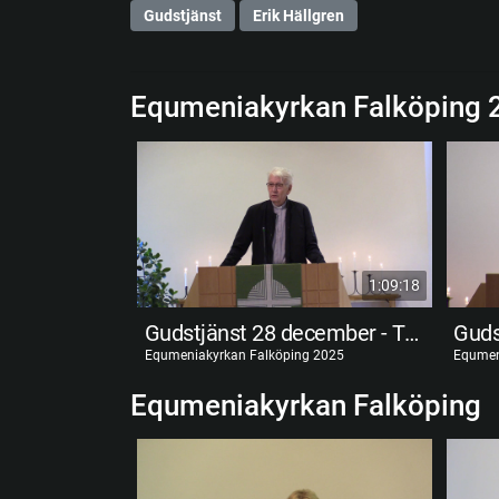
Gudstjänst
Erik Hällgren
Equmeniakyrkan Falköping 
1:09:18
Gudstjänst 28 december - Torbjörn Lantz
Equmeniakyrkan Falköping 2025
Equmen
Equmeniakyrkan Falköping