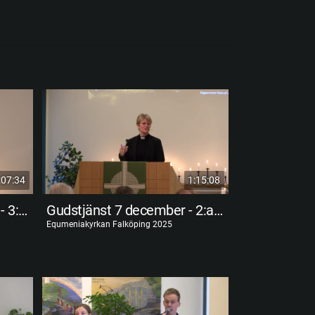
:07:34
1:15:08
Gudstjänst 14 december - 3:e advent
Gudstjänst 7 december - 2:a advent
Equmeniakyrkan Falköping 2025
Equmeniakyrkan F