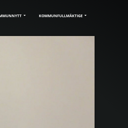
MMUN
NYTT
KOMMUN
FULLMÄKTIGE