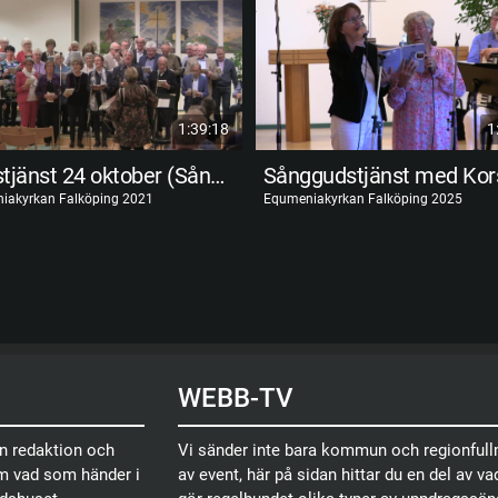
1:39:18
1
Gudstjänst 24 oktober (Sånggudstjänst)
iakyrkan Falköping 2021
Equmeniakyrkan Falköping 2025
WEBB-TV
en redaktion och
Vi sänder inte bara kommun och regionfullm
om vad som händer i
av event, här på sidan hittar du en del av vad