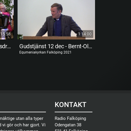
:15:58
1:14:00
Sånggudstjänst med Korsdraget
Gudstjänst 12 dec - Bernt-Olof Jonasson
Equmeniakyrkan Falköping 2021
Equmeniakyrkan F
KONTAKT
äktige utan alla typer
Radio Falköping
 vi gör och har gjort. Vi
Odengatan 38