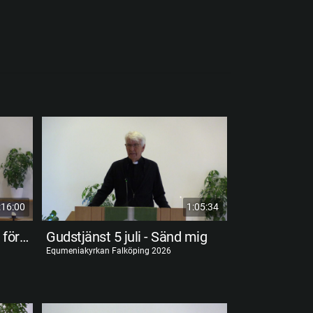
:16:00
1:05:34
Gudstjänst 19 juli - Jesus förhärligad
Gudstjänst 5 juli - Sänd mig
Equmeniakyrkan Falköping 2026
Equmeniakyrkan F