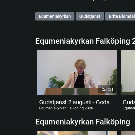
Equmeniakyrkan
Gudstjänst
Brita Blomda
Equmeniakyrkan Falköping 
1:27:01
Gudstjänst 2 augusti - Goda förvaltare
Equmeniakyrkan Falköping 2026
Equmen
Equmeniakyrkan Falköping