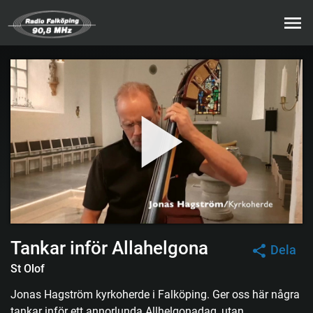
Tankar inför Allahelgona
Dela
St Olof
Jonas Hagström kyrkoherde i Falköping. Ger oss här några
tankar inför ett annorlunda Allhelgonadag, utan