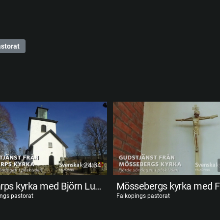
storat
24:34
Mularps kyrka med Björn Lundin
ngs pastorat
Falkopings pastorat