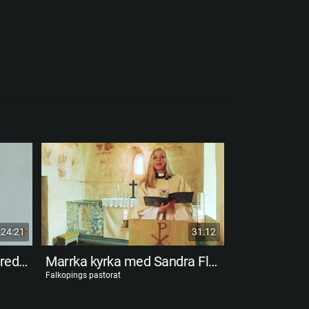
24:21
31:12
Mössebergs kyrka med Fredrik Stiernstedt Östblom
Marrka kyrka med Sandra Flensén
Falkopings pastorat
Falkopings pastora