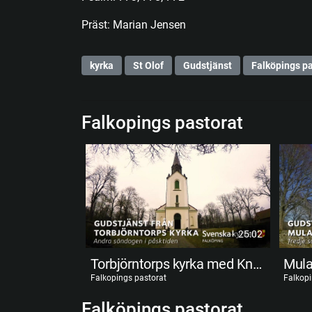
Präst: Marian Jensen
kyrka
St Olof
Gudstjänst
Falköpings pa
Falkopings pastorat
25:02
Torbjörntorps kyrka med Knut Svenning
Falkopings pastorat
Falkopi
Falköpings pastorat