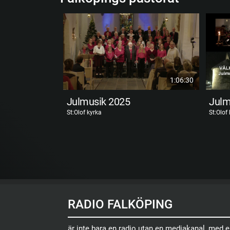
1:06:30
Julmusik 2025
Julm
St:Olof kyrka
St:Olof
RADIO FALKÖPING
är inte bara en radio utan en mediakanal, med 