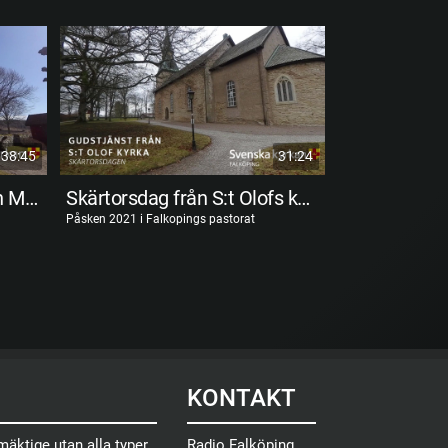
38:45
31:24
Påskdags gudstjänst från Mularps kyrka
Skärtorsdag från S:t Olofs kyrka
Carin Åblad
Påsken 2021 i Falkopings pastorat
KONTAKT
äktige utan alla typer
Radio Falköping