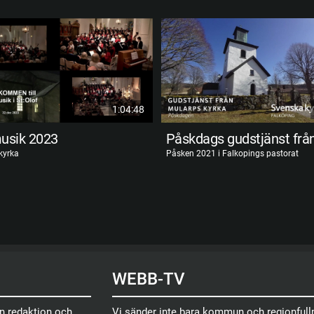
1:04:48
usik 2023
 kyrka
Påsken 2021 i Falkopings pastorat
WEBB-TV
en redaktion och
Vi sänder inte bara kommun och regionfullm