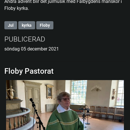
Andra advent blir det julmusik med Falbygdens manskör i
Floby kyrka.
Jul
kyrka
Floby
PUBLICERAD
söndag 05 december 2021
Floby Pastorat