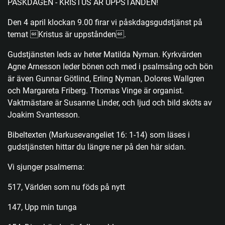
PÅSKDAGEN - KRISTUS ÄR UPPSTÅNDEN!
Den 4 april klockan 9.00 firar vi påskdagsgudstjänst på
temat Kristus är uppstånden.
Gudstjänsten leds av heter Matilda Nyman. Kyrkvärden
Agne Arnesson leder bönen och med i psalmsång och bön
är även Gunnar Götlind, Erling Nyman, Dolores Wallgren
och Margareta Friberg. Thomas Vinge är organist.
Vaktmästare är Susanne Linder, och ljud och bild sköts av
Joakim Svantesson.
Bibeltexten (Markusevangeliet 16: 1-14) som läses i
gudstjänsten hittar du längre ner på den här sidan.
Vi sjunger psalmerna:
517, Världen som nu föds på nytt
147, Upp min tunga