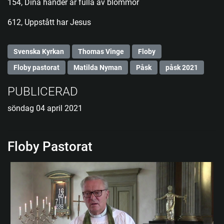
154, Dina händer är fulla av blommor
612, Uppstått har Jesus
Svenska Kyrkan
Thomas Vinge
Floby
Floby pastorat
Matilda Nyman
Påsk
påsk 2021
PUBLICERAD
söndag 04 april 2021
Floby Pastorat