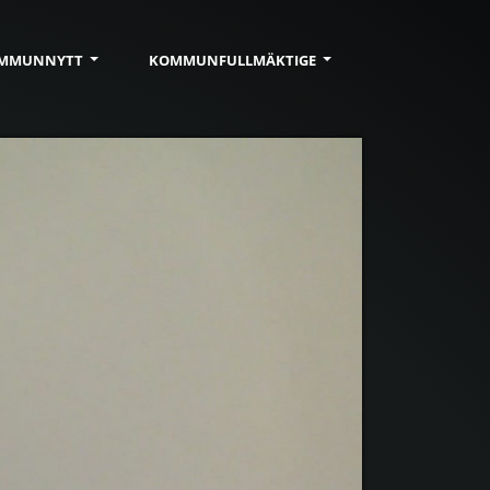
MMUN
NYTT
KOMMUN
FULLMÄKTIGE