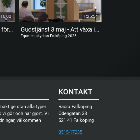
:16:00
1:25:54
Gudstjänst 19 juli - Jesus förhärligad
Gudstjänst 3 maj - Att växa i tro
Equmeniakyrkan Falköping 2026
Equmeniakyrkan F
KONTAKT
äktige utan alla typer
Radio Falköping
 vi gör och har gjort. Vi
Odengatan 38
ndningar, välkommen
521 41 Falköping
0515-17235