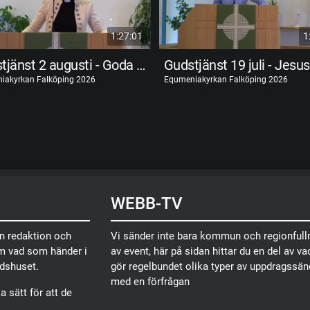
1:27:01
1
Gudstjänst 2 augusti - Goda förvaltare
iakyrkan Falköping 2026
Equmeniakyrkan Falköping 2026
WEBB-TV
en redaktion och
Vi sänder inte bara kommun och regionfullm
om vad som händer i
av event, här på sidan hittar du en del av vad
dshuset.
gör regelbundet olika typer av uppdragssä
med en förfrågan
 sätt för att de