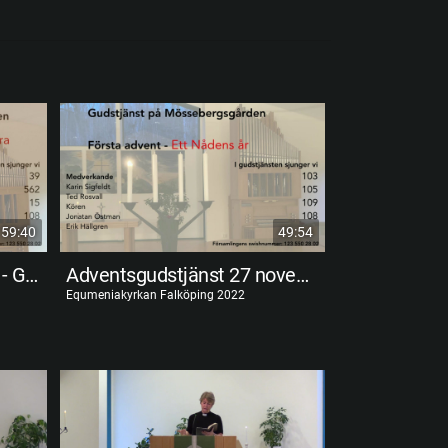
59:40
49:54
Adventsgudstjänst 4 dec - Guds rike är nära
Adventsgudstjänst 27 november - Ett nådens år
Equmeniakyrkan Falköping 2022
Equmeniakyrkan F