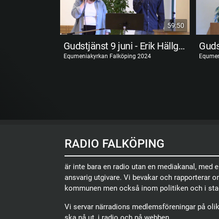
59:50
Gudstjänst 9 juni - Erik Hällgren
Equmeniakyrkan Falköping 2024
Equmen
RADIO FALKÖPING
är inte bara en radio utan en mediakanal, med 
ansvarig utgivare. Vi bevakar och rapporterar 
kommunen men också inom politiken och i sta
Vi servar närradions medlemsföreningar på olika
ska nå ut, i radio och på webben.